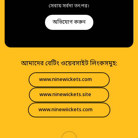
সেবায় সর্বদা তৎপর।
অভিযোগ করুন
আমাদের বেটিং ওয়েবসাইট লিংকসমুহ:
www.ninewickets.com
www.ninewickets.site
www.ninewiickets.com